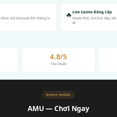
Live Casino Đẳng Cấp
🔥
h được mã hóa tuyệt đối. Không lo
Dealer thật, chơi trực tiếp, t
tế.
4.8/5
Tiêu Chuẩn
BONUS KHỦNG
AMU — Chơi Ngay