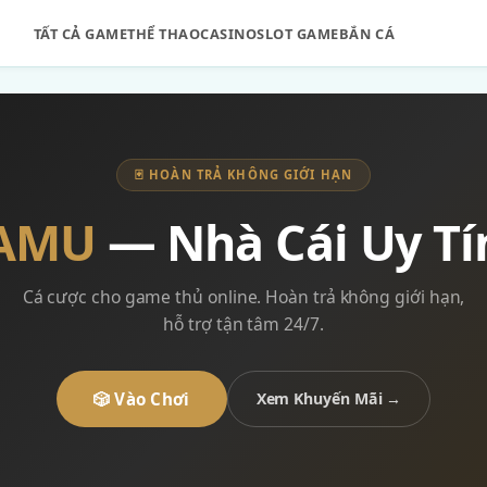
TẤT CẢ GAME
THỂ THAO
CASINO
SLOT GAME
BẮN CÁ
🃏 HOÀN TRẢ KHÔNG GIỚI HẠN
AMU
— Nhà Cái Uy Tí
Cá cược cho game thủ online. Hoàn trả không giới hạn,
hỗ trợ tận tâm 24/7.
🎲 Vào Chơi
Xem Khuyến Mãi →