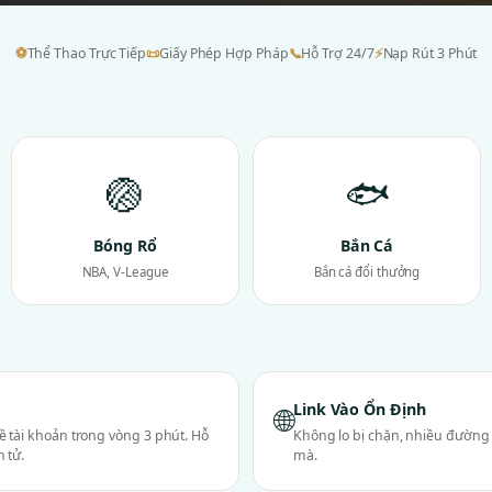
⚽
Thể Thao Trực Tiếp
📜
Giấy Phép Hợp Pháp
📞
Hỗ Trợ 24/7
⚡
Nạp Rút 3 Phút
🏐
🐟
Bóng Rổ
Bắn Cá
NBA, V-League
Bắn cá đổi thưởng
Link Vào Ổn Định
🌐
ề tài khoản trong vòng 3 phút. Hỗ
Không lo bị chặn, nhiều đường
 tử.
mà.