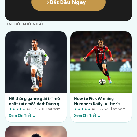
Bắt Đầu Ngay →
TIN TỨC MỚI NHẤT
Hệ thống game giải trí mới
How to Pick Winning
nhất tại cm88.dad: Đánh giá
Numbers Daily: A User’s
tổng quan bằng tiêu chí xác
Perspective on hitclub9.co
★★★★★
4.8 · 2570+ lượt xem
★★★★★
4.8 · 2767+ lượt xem
minh
Lottery Predictions
Xem Chi Tiết →
Xem Chi Tiết →