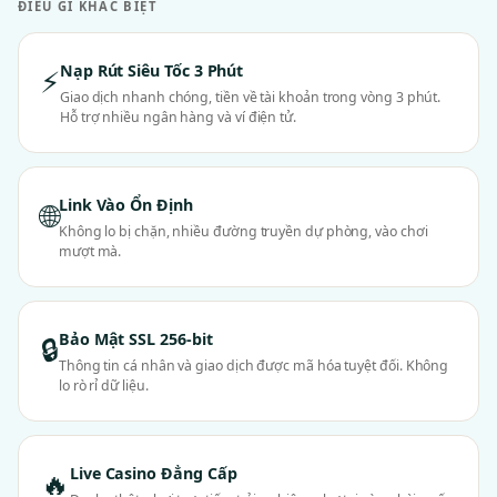
ĐIỀU GÌ KHÁC BIỆT
Nạp Rút Siêu Tốc 3 Phút
⚡
Giao dịch nhanh chóng, tiền về tài khoản trong vòng 3 phút.
Hỗ trợ nhiều ngân hàng và ví điện tử.
Link Vào Ổn Định
🌐
Không lo bị chặn, nhiều đường truyền dự phòng, vào chơi
mượt mà.
Bảo Mật SSL 256-bit
🔒
Thông tin cá nhân và giao dịch được mã hóa tuyệt đối. Không
lo rò rỉ dữ liệu.
Live Casino Đẳng Cấp
🔥