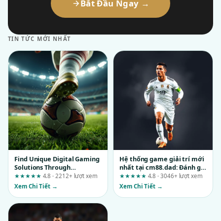
Bắt Đầu Ngay →
TIN TỨC MỚI NHẤT
Find Unique Digital Gaming
Hệ thống game giải trí mới
Solutions Through
nhất tại cm88.dad: Đánh giá
cm88.dad: A Balanced
tổng quan bằng tiêu chí xác
★★★★★
4.8 · 2212+ lượt xem
★★★★★
4.8 · 3046+ lượt xem
Independent Review
minh
Xem Chi Tiết →
Xem Chi Tiết →