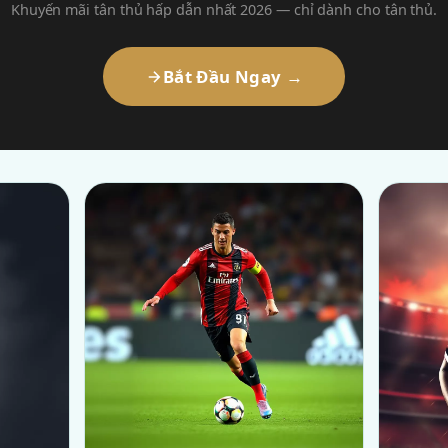
Khuyến mãi tân thủ hấp dẫn nhất 2026 — chỉ dành cho tân thủ.
Bắt Đầu Ngay →