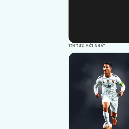
TIN TỨC MỚI NHẤT