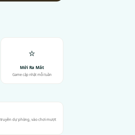
⭐
Mới Ra Mắt
Game cập nhật mỗi tuần
 truyền dự phòng, vào chơi mượt