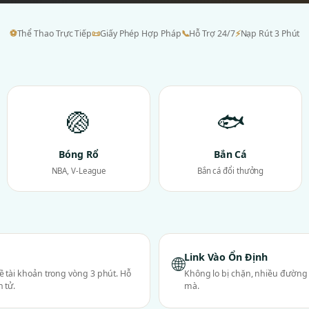
⚽
Thể Thao Trực Tiếp
📜
Giấy Phép Hợp Pháp
📞
Hỗ Trợ 24/7
⚡
Nạp Rút 3 Phút
🏐
🐟
Bóng Rổ
Bắn Cá
NBA, V-League
Bắn cá đổi thưởng
Link Vào Ổn Định
🌐
ề tài khoản trong vòng 3 phút. Hỗ
Không lo bị chặn, nhiều đường
 tử.
mà.