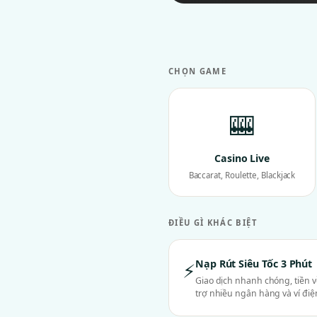
CHỌN GAME
🎰
Casino Live
Baccarat, Roulette, Blackjack
ĐIỀU GÌ KHÁC BIỆT
Nạp Rút Siêu Tốc 3 Phút
⚡
Giao dịch nhanh chóng, tiền v
trợ nhiều ngân hàng và ví điện