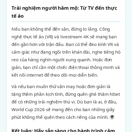
Trải nghiệm người hâm mộ: Từ TV đến thực
tế ảo
Nếu bạn không thể đến sân, đừng lo lắng. Công
nghệ thực tế ảo (VR) và livestream 4K sẽ mang bạn
đến gần hơn với trận đấu. Bạn có thể đeo kính VR và
cảm giác như đang ngồi trên khán đài, nghe tiếng hò
reo của hàng nghìn người xung quanh. Hoặc đơn
giản, bạn chỉ cần một chiếc điện thoại thông minh và
kết nối internet để theo dõi mọi diễn biến.
Và nếu bạn muốn thử vận may hoặc đơn giản là
tăng thêm phần kịch tính, đừng quên ghé thăm Nbet
để có những trải nghiệm thú vị. Dù bạn là ai, ở đâu,
World Cup 2026 sẽ mang đến cho bạn những giây
phút không thể quên theo cách riêng của mình. 🌍
Kết luận: Hãy sẵn sàng cho hành trình cảm