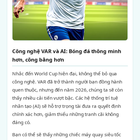
Công nghệ VAR và AI: Bóng đá thông minh
hơn, công bằng hơn
Nhắc đến World Cup hiện đại, không thể bỏ qua
công nghệ. VAR đã trở thành người bạn đồng hành
quen thuộc, nhưng đến năm 2026, chúng ta sẽ còn
thấy nhiều cải tiến vượt bậc. Các hệ thống trí tuệ
nhân tạo (AI) sẽ hỗ trợ trọng tài đưa ra quyết định
chính xác hơn, giảm thiểu những tranh cãi không
đáng có.
Bạn có thể sẽ thấy những chiếc máy quay siêu tốc