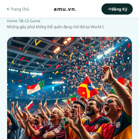
amu.vn
.
Trang Chủ
Đăng Ký
Home
›
Tất Cả Game
›
Những giây phút không thể quên đang chờ đợi tại World C