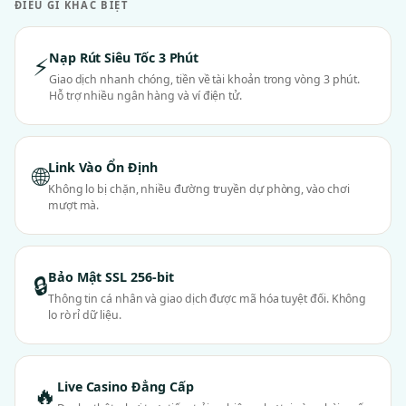
ĐIỀU GÌ KHÁC BIỆT
Nạp Rút Siêu Tốc 3 Phút
⚡
Giao dịch nhanh chóng, tiền về tài khoản trong vòng 3 phút.
Hỗ trợ nhiều ngân hàng và ví điện tử.
Link Vào Ổn Định
🌐
Không lo bị chặn, nhiều đường truyền dự phòng, vào chơi
mượt mà.
Bảo Mật SSL 256-bit
🔒
Thông tin cá nhân và giao dịch được mã hóa tuyệt đối. Không
lo rò rỉ dữ liệu.
Live Casino Đẳng Cấp
🔥