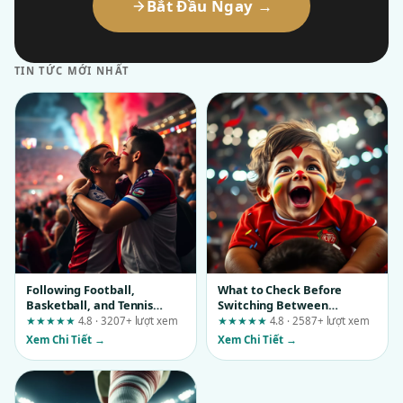
Bắt Đầu Ngay →
TIN TỨC MỚI NHẤT
Following Football,
What to Check Before
Basketball, and Tennis
Switching Between
Markets on S8: A UX-Driven
Desktop and Mobile Access
★★★★★
4.8 · 3207+ lượt xem
★★★★★
4.8 · 2587+ lượt xem
Review of the User Journey
on Win678io.com
Xem Chi Tiết →
Xem Chi Tiết →