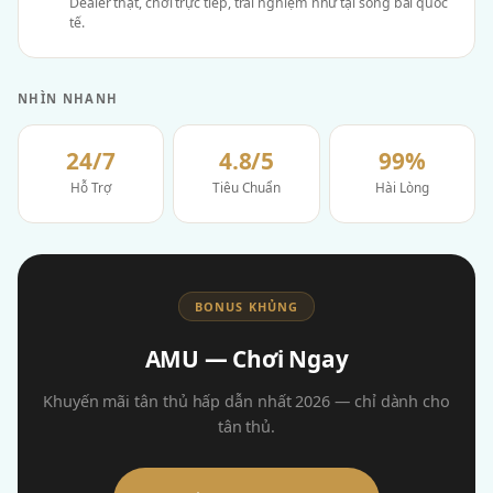
Dealer thật, chơi trực tiếp, trải nghiệm như tại sòng bài quốc
tế.
NHÌN NHANH
24/7
4.8/5
99%
Hỗ Trợ
Tiêu Chuẩn
Hài Lòng
BONUS KHỦNG
AMU — Chơi Ngay
Khuyến mãi tân thủ hấp dẫn nhất 2026 — chỉ dành cho
tân thủ.