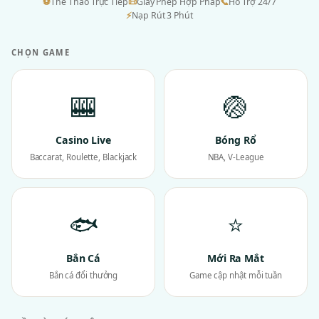
⚽
Thể Thao Trực Tiếp
📜
Giấy Phép Hợp Pháp
📞
Hỗ Trợ 24/7
⚡
Nạp Rút 3 Phút
CHỌN GAME
🎰
🏐
Casino Live
Bóng Rổ
Baccarat, Roulette, Blackjack
NBA, V-League
🐟
⭐
Bắn Cá
Mới Ra Mắt
Bắn cá đổi thưởng
Game cập nhật mỗi tuần