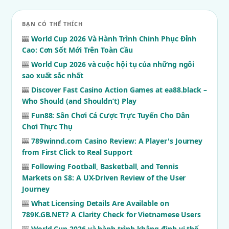
BẠN CÓ THỂ THÍCH
🎰
World Cup 2026 Và Hành Trình Chinh Phục Đỉnh
Cao: Cơn Sốt Mới Trên Toàn Cầu
🎰
World Cup 2026 và cuộc hội tụ của những ngôi
sao xuất sắc nhất
🎰
Discover Fast Casino Action Games at ea88.black –
Who Should (and Shouldn’t) Play
🎰
Fun88: Sân Chơi Cá Cược Trực Tuyến Cho Dân
Chơi Thực Thụ
🎰
789winnd.com Casino Review: A Player's Journey
from First Click to Real Support
🎰
Following Football, Basketball, and Tennis
Markets on S8: A UX-Driven Review of the User
Journey
🎰
What Licensing Details Are Available on
789K.GB.NET? A Clarity Check for Vietnamese Users
🎰
World Cup 2026 và hành trình khẳng định vị thế