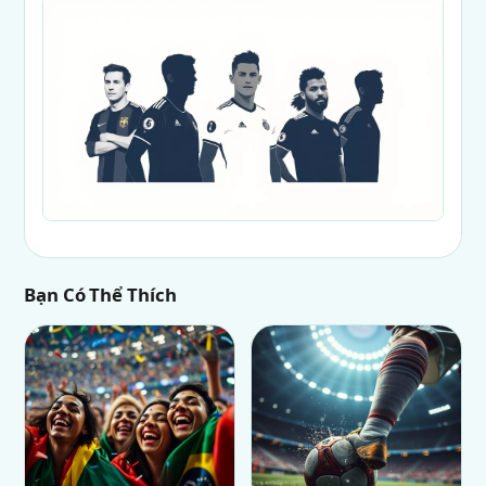
Bạn Có Thể Thích