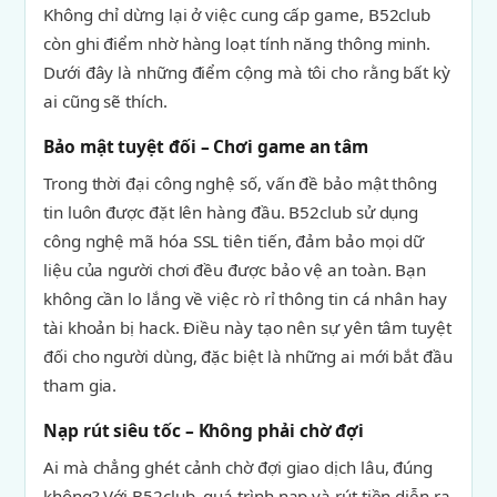
Không chỉ dừng lại ở việc cung cấp game, B52club
còn ghi điểm nhờ hàng loạt tính năng thông minh.
Dưới đây là những điểm cộng mà tôi cho rằng bất kỳ
ai cũng sẽ thích.
Bảo mật tuyệt đối – Chơi game an tâm
Trong thời đại công nghệ số, vấn đề bảo mật thông
tin luôn được đặt lên hàng đầu. B52club sử dụng
công nghệ mã hóa SSL tiên tiến, đảm bảo mọi dữ
liệu của người chơi đều được bảo vệ an toàn. Bạn
không cần lo lắng về việc rò rỉ thông tin cá nhân hay
tài khoản bị hack. Điều này tạo nên sự yên tâm tuyệt
đối cho người dùng, đặc biệt là những ai mới bắt đầu
tham gia.
Nạp rút siêu tốc – Không phải chờ đợi
Ai mà chẳng ghét cảnh chờ đợi giao dịch lâu, đúng
không? Với B52club, quá trình nạp và rút tiền diễn ra