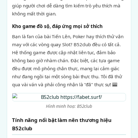
giúp người chơi dễ dàng tìm kiếm trò yêu thích mà
không mất thời gian.
Kho game đồ sộ, đáp ứng mọi sở thích
Bạn là fan của bài Tiến Lên, Poker hay thích thử vận
may với các vòng quay Slot? B52club đều có tất cả.
Hệ thống game được cập nhật liên tục, đảm bảo
không bao giờ nhàm chán. Đặc biệt, các tựa game
đều được mô phỏng chân thực, mang lại cảm giác
như đang ngồi tại một sòng bài thực thụ. Tôi đã thử
qua vài ván và phải công nhận là "đã" thực sự! 🎰
Hình minh hoạ: B52club
Tính năng nổi bật làm nên thương hiệu
B52club