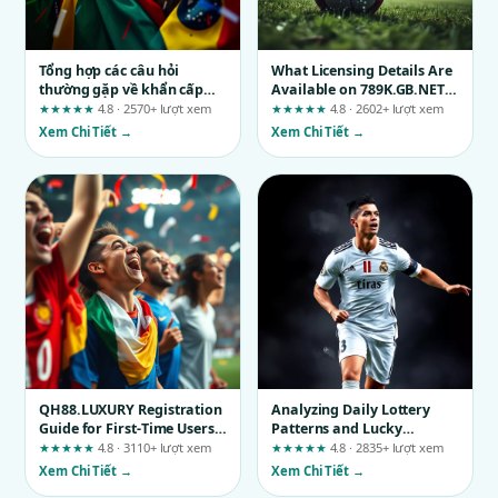
Tổng hợp các câu hỏi
What Licensing Details Are
thường gặp về khẩn cấp
Available on 789K.GB.NET?
(Website: Traffic dưới 100 +
A Clarity Check for
★★★★★
4.8 · 2570+ lượt xem
★★★★★
4.8 · 2602+ lượt xem
CNAME)
Vietnamese Users
Xem Chi Tiết →
Xem Chi Tiết →
QH88.LUXURY Registration
Analyzing Daily Lottery
Guide for First-Time Users:
Patterns and Lucky
A Step-by-Step
Combinations: A Risk
★★★★★
4.8 · 3110+ lượt xem
★★★★★
4.8 · 2835+ lượt xem
Walkthrough
Advisor's Perspective on
Xem Chi Tiết →
Xem Chi Tiết →
da88x.sa.com