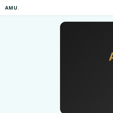
AMU
.