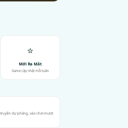
⭐
Mới Ra Mắt
Game cập nhật mỗi tuần
 truyền dự phòng, vào chơi mượt