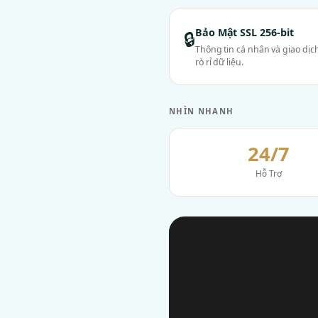
Bảo Mật SSL 256-bit
🔒
Thông tin cá nhân và giao dịc
rò rỉ dữ liệu.
NHÌN NHANH
24/7
Hỗ Trợ