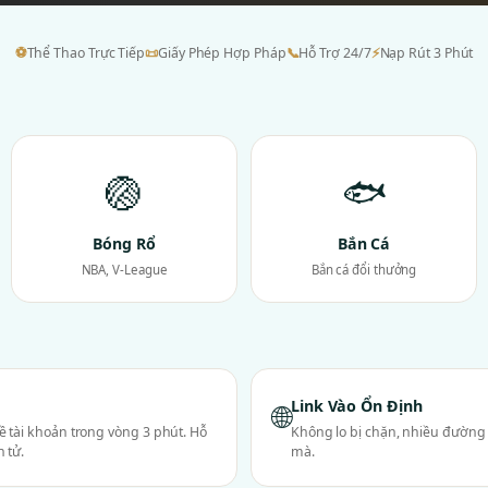
⚽
Thể Thao Trực Tiếp
📜
Giấy Phép Hợp Pháp
📞
Hỗ Trợ 24/7
⚡
Nạp Rút 3 Phút
🏐
🐟
Bóng Rổ
Bắn Cá
NBA, V-League
Bắn cá đổi thưởng
Link Vào Ổn Định
🌐
ề tài khoản trong vòng 3 phút. Hỗ
Không lo bị chặn, nhiều đường
 tử.
mà.