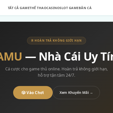
TẤT CẢ GAME
THỂ THAO
CASINO
SLOT GAME
BẮN CÁ
🃏 HOÀN TRẢ KHÔNG GIỚI HẠN
AMU
— Nhà Cái Uy Tí
Cá cược cho game thủ online. Hoàn trả không giới hạn,
hỗ trợ tận tâm 24/7.
🎲 Vào Chơi
Xem Khuyến Mãi →