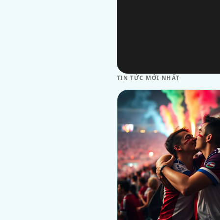
TIN TỨC MỚI NHẤT