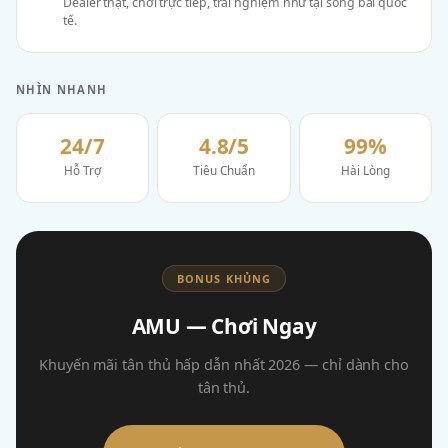
Dealer thật, chơi trực tiếp, trải nghiệm như tại sòng bài quốc
tế.
NHÌN NHANH
24/7
4.8/5
99%
Hỗ Trợ
Tiêu Chuẩn
Hài Lòng
BONUS KHỦNG
AMU — Chơi Ngay
Khuyến mãi tân thủ hấp dẫn nhất 2026 — chỉ dành cho
tân thủ.