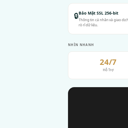
Bảo Mật SSL 256-bit
🔒
Thông tin cá nhân và giao dịc
rò rỉ dữ liệu.
NHÌN NHANH
24/7
Hỗ Trợ