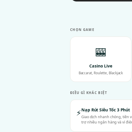
CHỌN GAME
🎰
Casino Live
Baccarat, Roulette, Blackjack
ĐIỀU GÌ KHÁC BIỆT
Nạp Rút Siêu Tốc 3 Phút
⚡
Giao dịch nhanh chóng, tiền v
trợ nhiều ngân hàng và ví điện