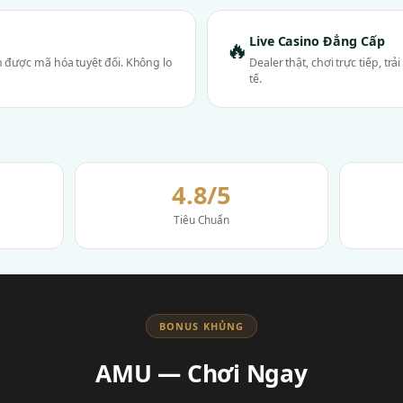
Live Casino Đẳng Cấp
🔥
h được mã hóa tuyệt đối. Không lo
Dealer thật, chơi trực tiếp, t
tế.
4.8/5
Tiêu Chuẩn
BONUS KHỦNG
AMU — Chơi Ngay