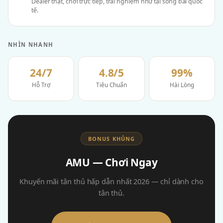
Dealer thật, chơi trực tiếp, trải nghiệm như tại sòng bài quốc
tế.
NHÌN NHANH
24/7
4.8/5
99%
Hỗ Trợ
Tiêu Chuẩn
Hài Lòng
BONUS KHỦNG
AMU — Chơi Ngay
Khuyến mãi tân thủ hấp dẫn nhất 2026 — chỉ dành cho
tân thủ.