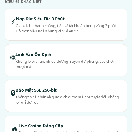
ĐIỀU GÌ KHÁC BIỆT
Nạp Rút Siêu Tốc 3 Phút
⚡
Giao dịch nhanh chóng, tiền về tài khoản trong vòng 3 phút.
Hỗ trợ nhiều ngân hàng và ví điện tử.
Link Vào Ổn Định
🌐
Không lo bị chặn, nhiều đường truyền dự phòng, vào chơi
mượt mà.
Bảo Mật SSL 256-bit
🔒
Thông tin cá nhân và giao dịch được mã hóa tuyệt đối. Không
lo rò rỉ dữ liệu.
Live Casino Đẳng Cấp
🔥