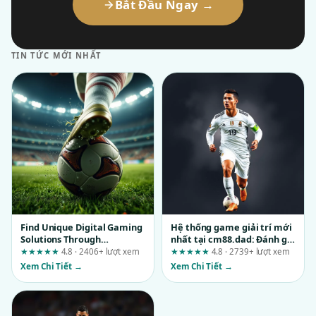
Bắt Đầu Ngay →
TIN TỨC MỚI NHẤT
Find Unique Digital Gaming
Hệ thống game giải trí mới
Solutions Through
nhất tại cm88.dad: Đánh giá
cm88.dad: A Balanced
tổng quan bằng tiêu chí xác
★★★★★
4.8 · 2406+ lượt xem
★★★★★
4.8 · 2739+ lượt xem
Independent Review
minh
Xem Chi Tiết →
Xem Chi Tiết →