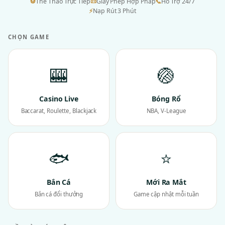
⚽
Thể Thao Trực Tiếp
📜
Giấy Phép Hợp Pháp
📞
Hỗ Trợ 24/7
⚡
Nạp Rút 3 Phút
CHỌN GAME
🎰
🏐
Casino Live
Bóng Rổ
Baccarat, Roulette, Blackjack
NBA, V-League
🐟
⭐
Bắn Cá
Mới Ra Mắt
Bắn cá đổi thưởng
Game cập nhật mỗi tuần