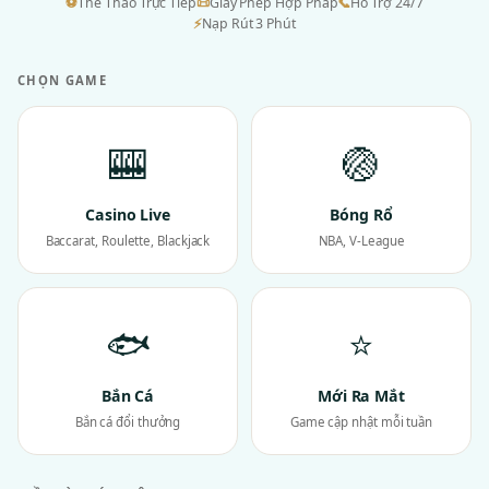
⚽
Thể Thao Trực Tiếp
📜
Giấy Phép Hợp Pháp
📞
Hỗ Trợ 24/7
⚡
Nạp Rút 3 Phút
CHỌN GAME
🎰
🏐
Casino Live
Bóng Rổ
Baccarat, Roulette, Blackjack
NBA, V-League
🐟
⭐
Bắn Cá
Mới Ra Mắt
Bắn cá đổi thưởng
Game cập nhật mỗi tuần