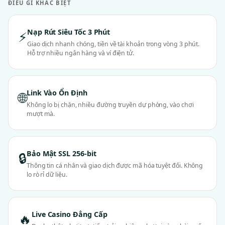
ĐIỀU GÌ KHÁC BIỆT
Nạp Rút Siêu Tốc 3 Phút
⚡
Giao dịch nhanh chóng, tiền về tài khoản trong vòng 3 phút.
Hỗ trợ nhiều ngân hàng và ví điện tử.
Link Vào Ổn Định
🌐
Không lo bị chặn, nhiều đường truyền dự phòng, vào chơi
mượt mà.
Bảo Mật SSL 256-bit
🔒
Thông tin cá nhân và giao dịch được mã hóa tuyệt đối. Không
lo rò rỉ dữ liệu.
Live Casino Đẳng Cấp
🔥