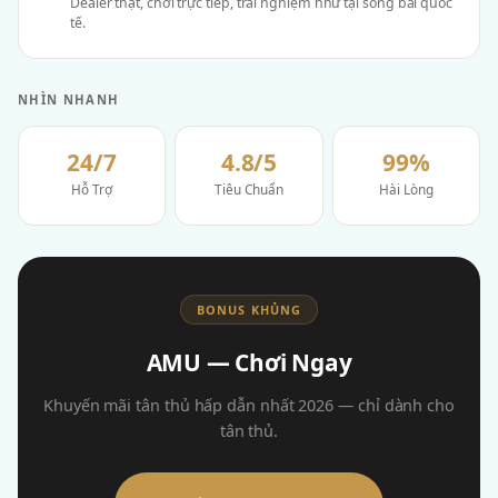
Dealer thật, chơi trực tiếp, trải nghiệm như tại sòng bài quốc
tế.
NHÌN NHANH
24/7
4.8/5
99%
Hỗ Trợ
Tiêu Chuẩn
Hài Lòng
BONUS KHỦNG
AMU — Chơi Ngay
Khuyến mãi tân thủ hấp dẫn nhất 2026 — chỉ dành cho
tân thủ.