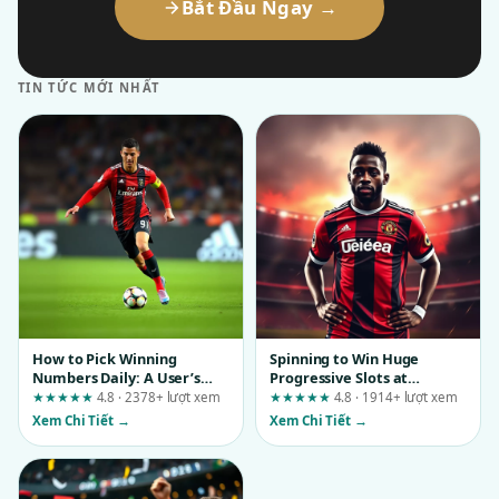
Bắt Đầu Ngay →
TIN TỨC MỚI NHẤT
How to Pick Winning
Spinning to Win Huge
Numbers Daily: A User’s
Progressive Slots at
Perspective on hitclub9.co
hitclub9.nl – A Realistic
★★★★★
4.8 · 2378+ lượt xem
★★★★★
4.8 · 1914+ lượt xem
Lottery Predictions
Look at the Claims
Xem Chi Tiết →
Xem Chi Tiết →