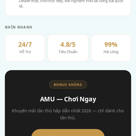
Dealer thật, chơi trực tiếp, trải nghiệm như tại sòng bài quốc
tế.
NHÌN NHANH
24/7
4.8/5
99%
Hỗ Trợ
Tiêu Chuẩn
Hài Lòng
BONUS KHỦNG
AMU — Chơi Ngay
Khuyến mãi tân thủ hấp dẫn nhất 2026 — chỉ dành cho
tân thủ.