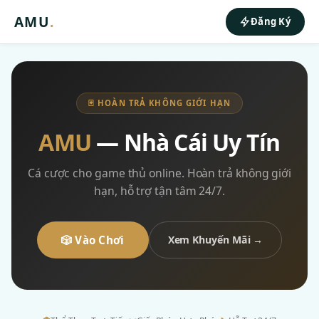
AMU
.
Đăng Ký
🃏 HOÀN TRẢ KHÔNG GIỚI HẠN
AMU
— Nhà Cái Uy Tín
Cá cược cho game thủ online. Hoàn trả không giới
hạn, hỗ trợ tận tâm 24/7.
🎲 Vào Chơi
Xem Khuyến Mãi →